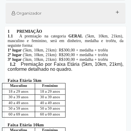
+
Organizador
1
PREMIAÇÃO
1.1
A premiação na categoria
GERAL
(5km, 10km, 21km),
masculino e feminino, será em dinheiro, medalha e troféu, da
seguinte forma:
1º lugar
(5km, 10km, 21km): R$300,00 + medalha + troféu
2º lugar
(5km, 10km, 21km): R$200,00 + medalha + troféu
3º lugar
(5km, 10km, 21km): R$100,00 + medalha + troféu
1.2
Premiação por Faixa Etária (5km, 10km, 21km),
conforme detalhado no quadro.
Faixa Etária 5km
Masculino
Feminino
18 a 29 anos
18 a 29 anos
30 a 39 anos
30 a 39 anos
40 a 49 anos
40 a 49 anos
50 a 59 anos
50 a 59 anos
60 a 69 anos
60 a 69 anos
Faixa Etária 10km
Masculino
Feminino