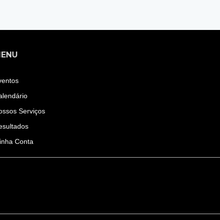
ENU
ventos
alendário
ossos Serviços
esultados
inha Conta