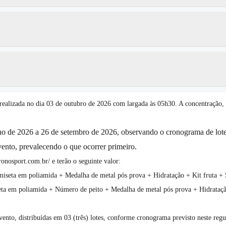
alizada no dia 03 de outubro de 2026 com largada às 05h30. A concentração, l
ulho de 2026 a 26 de setembro de 2026, observando o cronograma de lote
vento, prevalecendo o que ocorrer primeiro.
ronosport.com.br/ e terão o seguinte valor:
m poliamida + Medalha de metal pós prova + Hidratação + Kit fruta + S
 poliamida + Número de peito + Medalha de metal pós prova + Hidratação 
evento, distribuídas em 03 (três) lotes, conforme cronograma previsto neste re