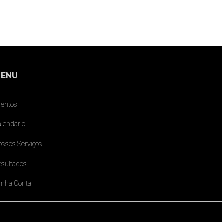
ENU
ventos
lendário
ossos Serviços
esultados
inha Conta