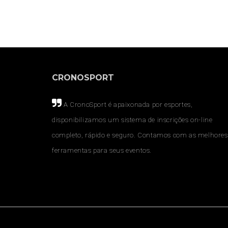
CRONOSPORT
A CronoSport é apaixonada por esportes,
disponibilizamos um sistema de inscrições on-line
completo, rápido e seguro. Contamos com as melhores
ferramentas para seus eventos.