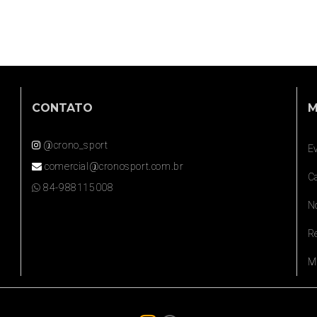
CONTATO
M
@crono_sport
E
comercial@cronosport.com.br
Ca
84-988115008
N
R
M