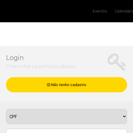
Eventos
Calendári
Login
Preencha os campos abaixo:
Não tenho cadastro